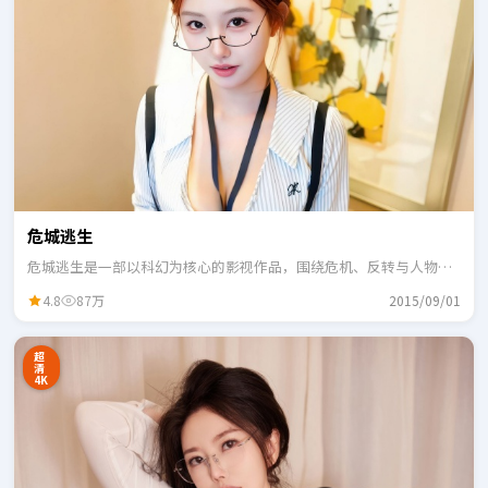
危城逃生
危城逃生是一部以科幻为核心的影视作品，围绕危机、反转与人物成
长展开，整体节奏紧凑，适合一口气追完。
4.8
87万
2015/09/01
超
清
4K