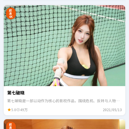
超
清
4K
第七破晓
第七破晓是一部以动作为核心的影视作品，围绕危机、反转与人物成
长展开，整体节奏紧凑，适合一口气追完。
5.0
49万
2021/05/13
超
清