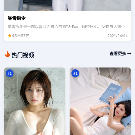
暴雪指令
暴雪指令是一部以冒险为核心的影视作品，围绕危机、反转与人物成
长展开，整体节奏紧凑，适合一口气追完。
4.5
57万
2021/04/04
回
蓝
查看更多 →
热门视频
声
海
倒
任
98
98
影
务
万
万
#
1
#
2