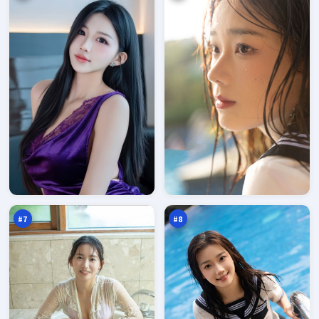
冷
苍
月
梧
疑
边
95
95
云
界
万
万
#
7
#
8