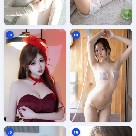
蓝
飓
海
风
玩
笔
98
97
家
记
万
万
#
3
#
4
青
金
石
岸
失
入
97
97
序
口
万
万
#
5
#
6