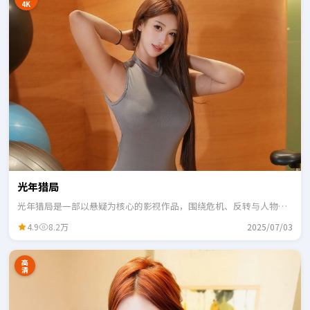
4K
光年猎局
光年猎局是一部以悬疑为核心的影视作品，围绕危机、反转与人物成
长展开，整体节奏紧凑，适合一口气追完。
4.9
8.2万
2025/07/03
高
清