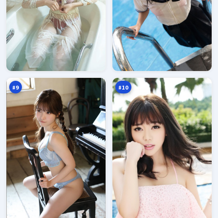
城
紫
市
电
潜
营
95
95
伏
救
万
万
#
9
#
10