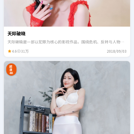
天际破晓
天际破晓是一部以犯罪为核心的影视作品，围绕危机、反转与人物成
长展开，整体节奏紧凑，适合一口气追完。
4.6
31万
2018/09/03
超
清
4K