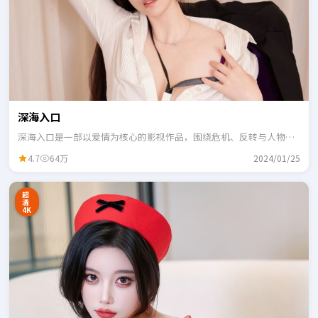
深海入口
深海入口是一部以爱情为核心的影视作品，围绕危机、反转与人物成
长展开，整体节奏紧凑，适合一口气追完。
4.7
64万
2024/01/25
超
清
4K