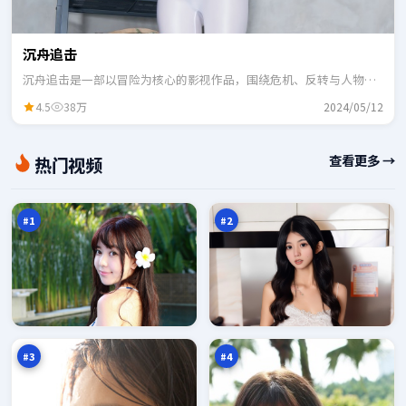
沉舟追击
沉舟追击是一部以冒险为核心的影视作品，围绕危机、反转与人物成
长展开，整体节奏紧凑，适合一口气追完。
4.5
38万
2024/05/12
热
终
查看更多 →
热门视频
血
局
倒
猎
98
97
计
场
万
万
时
#
1
#
2
灰
极
塔
限
玩
任
97
97
家
务
万
万
#
3
#
4