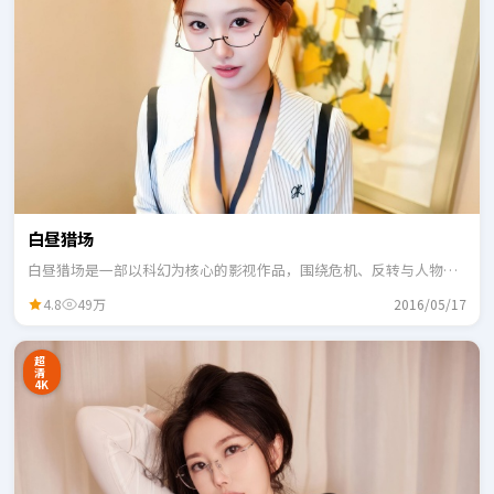
白昼猎场
白昼猎场是一部以科幻为核心的影视作品，围绕危机、反转与人物成
长展开，整体节奏紧凑，适合一口气追完。
4.8
49万
2016/05/17
超
清
4K