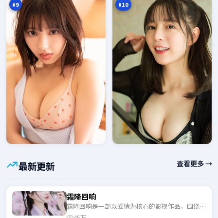
#
9
#
10
查看更多 →
最新更新
霜降回响
霜降回响是一部以爱情为核心的影视作品，围绕危
机、反转与人物成长展开，整体节奏紧凑，适合一
45万