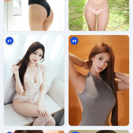
雨
旧
巷
街
追
无
96
96
缉
名
万
万
火
#
7
#
8
蓝
深
海
空
倒
边
96
96
影
界
万
万