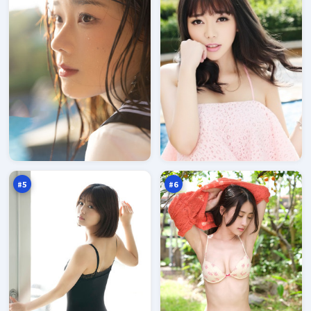
千
城
面
市
来
倒
97
97
信
影
万
万
#
5
#
6