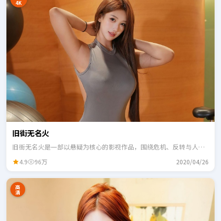
4K
旧街无名火
旧街无名火是一部以悬疑为核心的影视作品，围绕危机、反转与人物
成长展开，整体节奏紧凑，适合一口气追完。
4.9
96万
2020/04/26
高
清