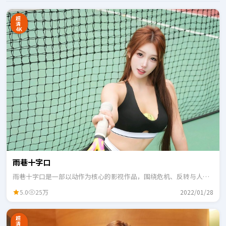
超
清
4K
雨巷十字口
雨巷十字口是一部以动作为核心的影视作品，围绕危机、反转与人物
成长展开，整体节奏紧凑，适合一口气追完。
5.0
25万
2022/01/28
超
清