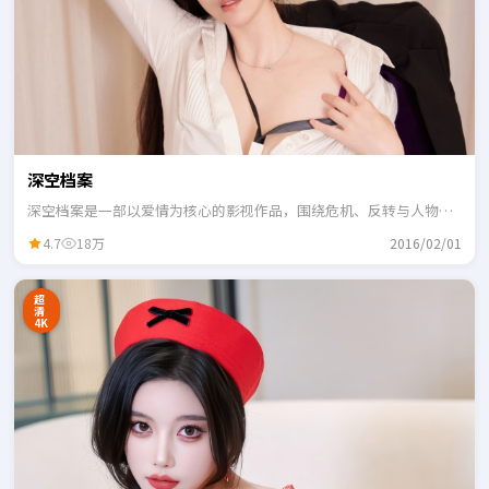
深空档案
深空档案是一部以爱情为核心的影视作品，围绕危机、反转与人物成
长展开，整体节奏紧凑，适合一口气追完。
4.7
18万
2016/02/01
超
清
4K