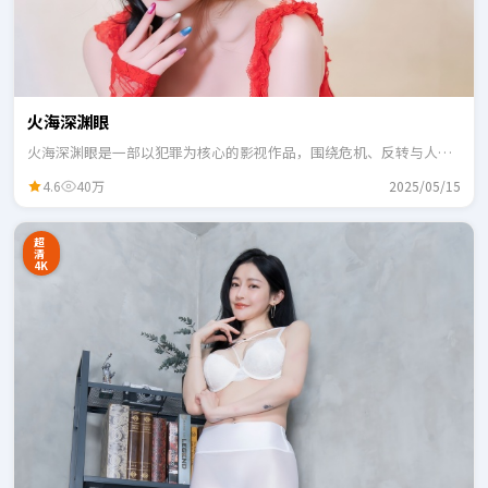
火海深渊眼
火海深渊眼是一部以犯罪为核心的影视作品，围绕危机、反转与人物
成长展开，整体节奏紧凑，适合一口气追完。
4.6
40万
2025/05/15
超
清
4K